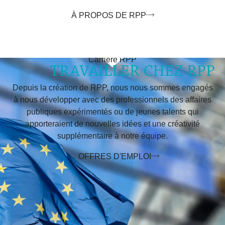
À PROPOS DE RPP
Carrière RPP
TRAVAILLER CHEZ RPP
Depuis la création de RPP, nous nous sommes engagés
à nous développer avec des professionnels des affaires
publiques expérimentés ou de jeunes talents qui
apporteraient de nouvelles idées et une créativité
supplémentaire à notre équipe.
OFFRES D'EMPLOI