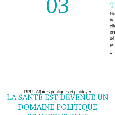
03
T
No
tr
cl
pr
dé
pol
À 
RPP - Affaires publiques et plaidoyer
LA SANTÉ EST DEVENUE UN
DOMAINE POLITIQUE